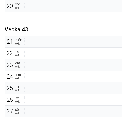
sön
20
okt.
Vecka 43
mån
21
okt.
tis
22
okt.
ons
23
okt.
tors
24
okt.
fre
25
okt.
lör
26
okt.
sön
27
okt.