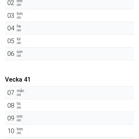
ons
02
okt.
tors
03
okt.
fre
04
okt.
lör
05
okt.
sön
06
okt.
Vecka 41
mån
07
okt.
tis
08
okt.
ons
09
okt.
tors
10
okt.