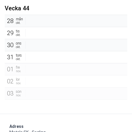
Vecka 44
mån
28
okt.
tis
29
okt.
ons
30
okt.
tors
31
okt.
fre
01
nov.
lör
02
nov.
sön
03
nov.
Adress