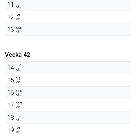
fre
11
okt.
lör
12
okt.
sön
13
okt.
Vecka 42
mån
14
okt.
tis
15
okt.
ons
16
okt.
tors
17
okt.
fre
18
okt.
lör
19
okt.