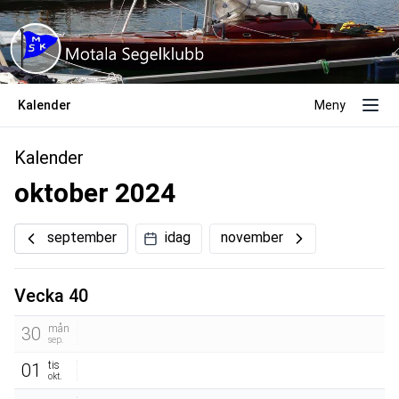
Kalender
Meny
Kalender
oktober 2024
september
idag
november
Vecka 40
mån
30
sep.
tis
01
okt.