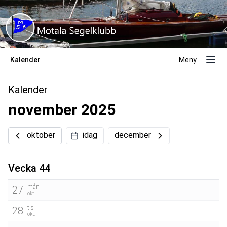
Kalender
Meny
Kalender
november 2025
oktober
idag
december
Vecka 44
mån
27
okt.
tis
28
okt.