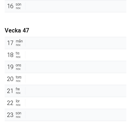
sön
16
nov.
Vecka 47
mån
17
nov.
tis
18
nov.
ons
19
nov.
tors
20
nov.
fre
21
nov.
lör
22
nov.
sön
23
nov.