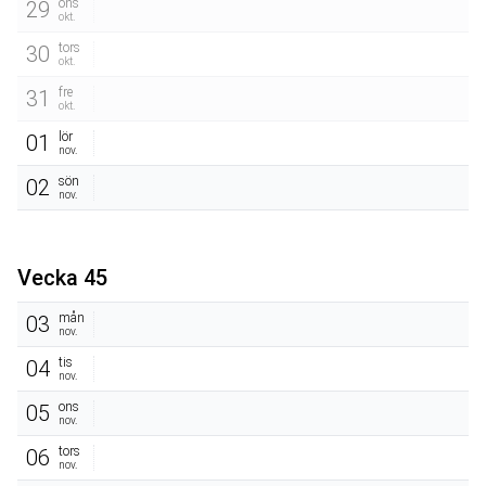
ons
29
okt.
tors
30
okt.
fre
31
okt.
lör
01
nov.
sön
02
nov.
Vecka 45
mån
03
nov.
tis
04
nov.
ons
05
nov.
tors
06
nov.