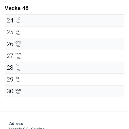
Vecka 48
mån
24
nov.
tis
25
nov.
ons
26
nov.
tors
27
nov.
fre
28
nov.
lör
29
nov.
sön
30
nov.
Adress