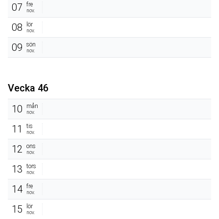
fre
07
nov.
lör
08
nov.
sön
09
nov.
Vecka 46
mån
10
nov.
tis
11
nov.
ons
12
nov.
tors
13
nov.
fre
14
nov.
lör
15
nov.