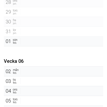
ons
28
jan.
tors
29
jan.
fre
30
jan.
lör
31
jan.
sön
01
feb.
Vecka 06
mån
02
feb.
tis
03
feb.
ons
04
feb.
tors
05
feb.