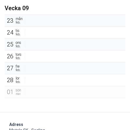
Vecka 09
mån
23
feb.
tis
24
feb.
ons
25
feb.
tors
26
feb.
fre
27
feb.
lör
28
feb.
sön
01
mar.
Adress