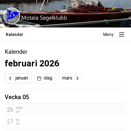
Kalender
Meny
Kalender
februari 2026
januari
idag
mars
Vecka 05
mån
26
jan.
tis
27
jan.