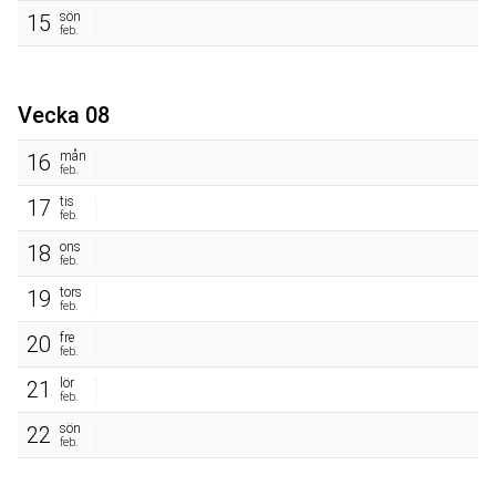
sön
15
feb.
Vecka 08
mån
16
feb.
tis
17
feb.
ons
18
feb.
tors
19
feb.
fre
20
feb.
lör
21
feb.
sön
22
feb.