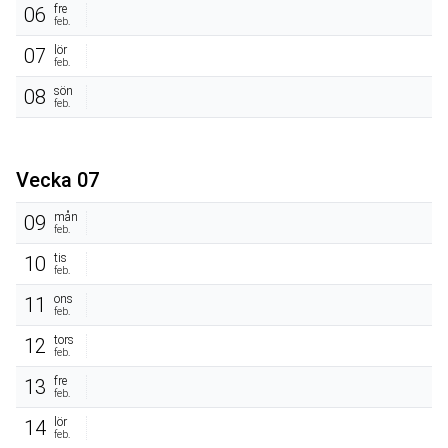
fre
06
feb.
lör
07
feb.
sön
08
feb.
Vecka 07
mån
09
feb.
tis
10
feb.
ons
11
feb.
tors
12
feb.
fre
13
feb.
lör
14
feb.