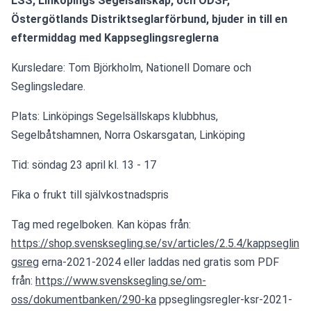
LSS, Linköpings Segelsällskap, och ÖDSF, 
Östergötlands Distriktseglarförbund, bjuder in till en 
eftermiddag med Kappseglingsreglerna 
Kursledare: Tom Björkholm, Nationell Domare och 
Seglingsledare. 
Plats: Linköpings Segelsällskaps klubbhus, 
Segelbåtshamnen, Norra Oskarsgatan, Linköping 
Tid: söndag 23 april kl. 13 - 17 
Fika o frukt till självkostnadspris 
Tag med regelboken. Kan köpas från: 
https://shop.svensksegling.se/sv/articles/2.5.4/kappseglin
gsreg
 erna-2021-2024 eller laddas ned gratis som PDF 
från: 
https://www.svensksegling.se/om-
oss/dokumentbanken/290-ka
 ppseglingsregler-ksr-2021-