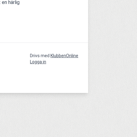
en härlig 
Drivs med
KlubbenOnline
Logga in