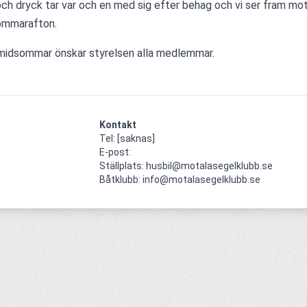
ch dryck tar var och en med sig efter behag och vi ser fram mot 
ommarafton.
midsommar önskar styrelsen alla medlemmar. 
Kontakt
Tel: [saknas]

E-post: 

Ställplats: husbil@motalasegelklubb.se

Båtklubb: info@motalasegelklubb.se