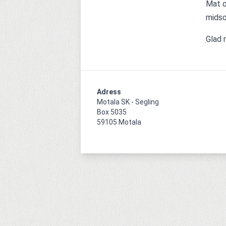
Mat o
mids
Glad 
Adress
Motala SK - Segling

Box 5035

59105 Motala