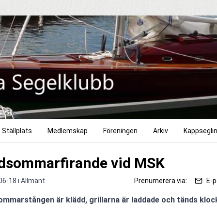
Ställplats
Medlemskap
Föreningen
Arkiv
Kappsegli
dsommarfirande vid MSK
06-18 i
Allmänt
Prenumerera via:
E-p
mmarstången är klädd, grillarna är laddade och tänds kloc