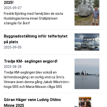
2025!
2025-09-07
Fredrik Björling med familj blev de sista
Husbilsgästerna innan Ställplatsen
stängde för året!
Byggnadsställning inför telferbytet
på plats
2025-09-05
Tredje KM- seglingen avgjord!
2025-08-28
Tredje KM-seglingen blev också en
lättvindssegling i en ostlig vind ca 3m/s.
Vinnare även denna gång Jakob Wikström i
höga SRS och Maria Nilsson i låga SRS
Göran Häger vann Ludvig Ohlins
Minne 2025