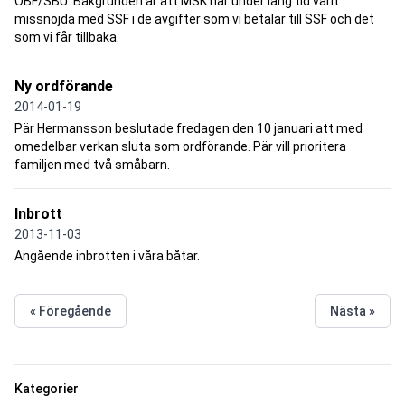
ÖBF/SBU. Bakgrunden är att MSK har under lång tid varit
missnöjda med SSF i de avgifter som vi betalar till SSF och det
som vi får tillbaka.
Ny ordförande
2014-01-19
Pär Hermansson beslutade fredagen den 10 januari att med
omedelbar verkan sluta som ordförande. Pär vill prioritera
familjen med två småbarn.
Inbrott
2013-11-03
Angående inbrotten i våra båtar.
« Föregående
Nästa »
Kategorier