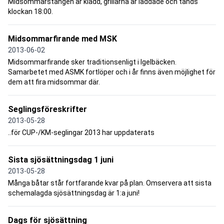
Midsommarstången är klädd, grillarna är laddade och tänds
klockan 18:00.
Midsommarfirande med MSK
2013-06-02
Midsommarfirande sker traditionsenligt i Igelbäcken.
Samarbetet med ASMK fortlöper och i år finns även möjlighet för
dem att fira midsommar där.
Seglingsföreskrifter
2013-05-28
..för CUP-/KM-seglingar 2013 har uppdaterats
Sista sjösättningsdag 1 juni
2013-05-28
Många båtar står fortfarande kvar på plan. Omservera att sista
schemalagda sjösättningsdag är 1:a juni!
Dags för sjösättning